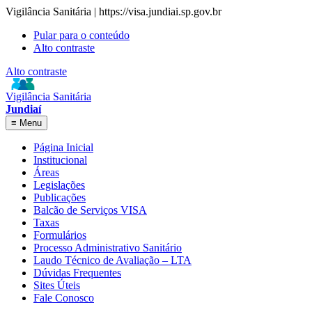
Vigilância Sanitária | https://visa.jundiai.sp.gov.br
Pular para o conteúdo
Alto contraste
Alto contraste
Vigilância Sanitária
Jundiaí
≡
Menu
Página Inicial
Institucional
Áreas
Legislações
Publicações
Balcão de Serviços VISA
Taxas
Formulários
Processo Administrativo Sanitário
Laudo Técnico de Avaliação – LTA
Dúvidas Frequentes
Sites Úteis
Fale Conosco