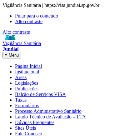
Vigilância Sanitária | https://visa.jundiai.sp.gov.br
Pular para o conteúdo
Alto contraste
Alto contraste
Vigilância Sanitária
Jundiaí
≡
Menu
Página Inicial
Institucional
Áreas
Legislações
Publicações
Balcão de Serviços VISA
Taxas
Formulários
Processo Administrativo Sanitário
Laudo Técnico de Avaliação – LTA
Dúvidas Frequentes
Sites Úteis
Fale Conosco