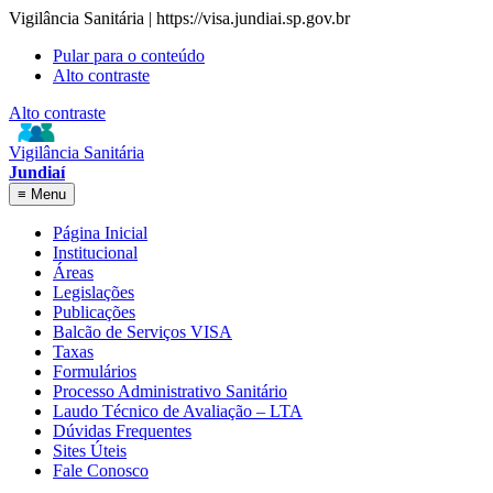
Vigilância Sanitária | https://visa.jundiai.sp.gov.br
Pular para o conteúdo
Alto contraste
Alto contraste
Vigilância Sanitária
Jundiaí
≡
Menu
Página Inicial
Institucional
Áreas
Legislações
Publicações
Balcão de Serviços VISA
Taxas
Formulários
Processo Administrativo Sanitário
Laudo Técnico de Avaliação – LTA
Dúvidas Frequentes
Sites Úteis
Fale Conosco