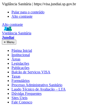
Vigilância Sanitária | https://visa.jundiai.sp.gov.br
Pular para o conteúdo
Alto contraste
Alto contraste
Vigilância Sanitária
Jundiaí
≡
Menu
Página Inicial
Institucional
Áreas
Legislações
Publicações
Balcão de Serviços VISA
Taxas
Formulários
Processo Administrativo Sanitário
Laudo Técnico de Avaliação – LTA
Dúvidas Frequentes
Sites Úteis
Fale Conosco