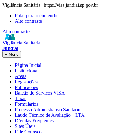
Vigilância Sanitária | https://visa.jundiai.sp.gov.br
Pular para o conteúdo
Alto contraste
Alto contraste
Vigilância Sanitária
Jundiaí
≡
Menu
Página Inicial
Institucional
Áreas
Legislações
Publicações
Balcão de Serviços VISA
Taxas
Formulários
Processo Administrativo Sanitário
Laudo Técnico de Avaliação – LTA
Dúvidas Frequentes
Sites Úteis
Fale Conosco