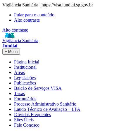
Vigilância Sanitária | https://visa.jundiai.sp.gov.br
Pular para o conteúdo
Alto contraste
Alto contraste
Vigilância Sanitária
Jundiaí
≡
Menu
Página Inicial
Institucional
Áreas
Legislações
Publicações
Balcão de Serviços VISA
Taxas
Formulários
Processo Administrativo Sanitário
Laudo Técnico de Avaliação – LTA
Dúvidas Frequentes
Sites Úteis
Fale Conosco