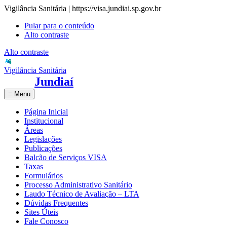
Vigilância Sanitária | https://visa.jundiai.sp.gov.br
Pular para o conteúdo
Alto contraste
Alto contraste
Vigilância Sanitária
Jundiaí
≡
Menu
Página Inicial
Institucional
Áreas
Legislações
Publicações
Balcão de Serviços VISA
Taxas
Formulários
Processo Administrativo Sanitário
Laudo Técnico de Avaliação – LTA
Dúvidas Frequentes
Sites Úteis
Fale Conosco