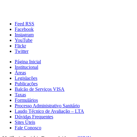
Feed RSS
Facebook
Instagram
YouTube
Flickr
Twitter
Página Inicial
Institucional
Áreas
Legislações
Publicações
Balcão de Serviços VISA
Taxas
Formulários
Processo Administrativo Sanitário
Laudo Técnico de Avaliação – LTA
Dúvidas Frequentes
Sites Úteis
Fale Conosco