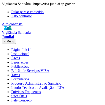
Vigilância Sanitária | https://visa.jundiai.sp.gov.br
Pular para o conteúdo
Alto contraste
Alto contraste
Vigilância Sanitária
Jundiaí
≡
Menu
Página Inicial
Institucional
Áreas
Legislações
Publicações
Balcão de Serviços VISA
Taxas
Formulários
Processo Administrativo Sanitário
Laudo Técnico de Avaliação – LTA
Dúvidas Frequentes
Sites Úteis
Fale Conosco