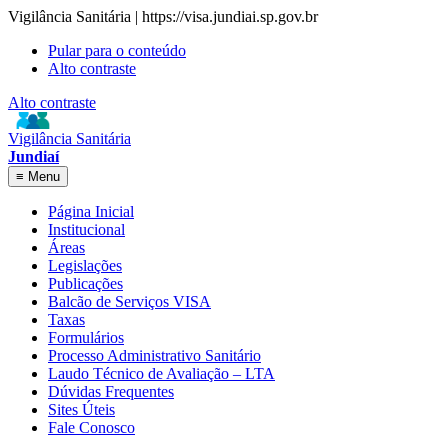
Vigilância Sanitária | https://visa.jundiai.sp.gov.br
Pular para o conteúdo
Alto contraste
Alto contraste
Vigilância Sanitária
Jundiaí
≡
Menu
Página Inicial
Institucional
Áreas
Legislações
Publicações
Balcão de Serviços VISA
Taxas
Formulários
Processo Administrativo Sanitário
Laudo Técnico de Avaliação – LTA
Dúvidas Frequentes
Sites Úteis
Fale Conosco