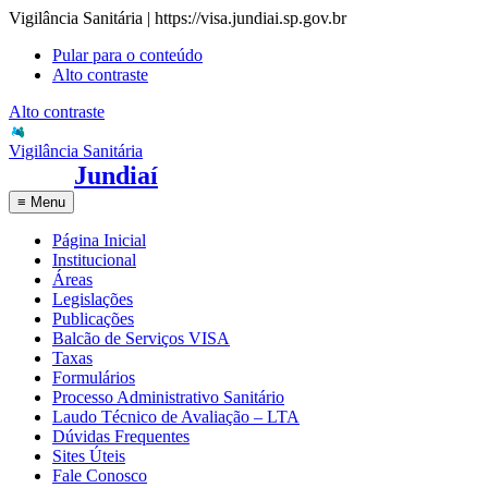
Vigilância Sanitária | https://visa.jundiai.sp.gov.br
Pular para o conteúdo
Alto contraste
Alto contraste
Vigilância Sanitária
Jundiaí
≡
Menu
Página Inicial
Institucional
Áreas
Legislações
Publicações
Balcão de Serviços VISA
Taxas
Formulários
Processo Administrativo Sanitário
Laudo Técnico de Avaliação – LTA
Dúvidas Frequentes
Sites Úteis
Fale Conosco