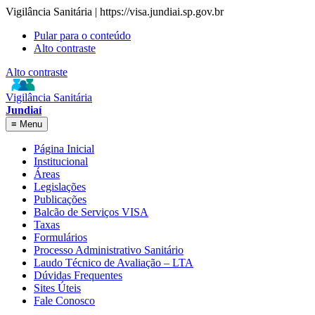
Vigilância Sanitária | https://visa.jundiai.sp.gov.br
Pular para o conteúdo
Alto contraste
Alto contraste
Vigilância Sanitária
Jundiaí
≡
Menu
Página Inicial
Institucional
Áreas
Legislações
Publicações
Balcão de Serviços VISA
Taxas
Formulários
Processo Administrativo Sanitário
Laudo Técnico de Avaliação – LTA
Dúvidas Frequentes
Sites Úteis
Fale Conosco