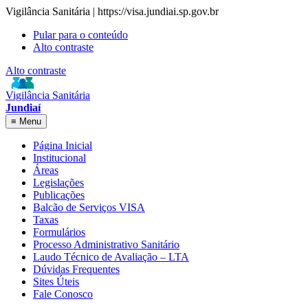
Vigilância Sanitária | https://visa.jundiai.sp.gov.br
Pular para o conteúdo
Alto contraste
Alto contraste
Vigilância Sanitária
Jundiaí
≡
Menu
Página Inicial
Institucional
Áreas
Legislações
Publicações
Balcão de Serviços VISA
Taxas
Formulários
Processo Administrativo Sanitário
Laudo Técnico de Avaliação – LTA
Dúvidas Frequentes
Sites Úteis
Fale Conosco