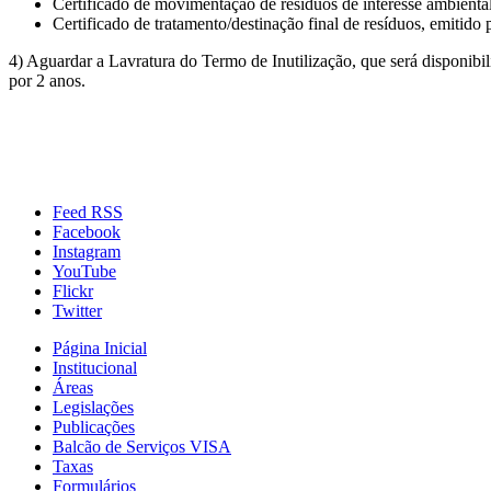
Certificado de movimentação de resíduos de interesse ambien
Certificado de tratamento/destinação final de resíduos, emitido
4) Aguardar a Lavratura do Termo de Inutilização, que será disponib
por 2 anos.
Feed RSS
Facebook
Instagram
YouTube
Flickr
Twitter
Página Inicial
Institucional
Áreas
Legislações
Publicações
Balcão de Serviços VISA
Taxas
Formulários