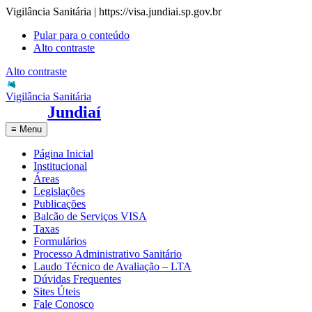
Vigilância Sanitária | https://visa.jundiai.sp.gov.br
Pular para o conteúdo
Alto contraste
Alto contraste
Vigilância Sanitária
Jundiaí
≡
Menu
Página Inicial
Institucional
Áreas
Legislações
Publicações
Balcão de Serviços VISA
Taxas
Formulários
Processo Administrativo Sanitário
Laudo Técnico de Avaliação – LTA
Dúvidas Frequentes
Sites Úteis
Fale Conosco